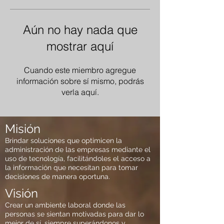
Aún no hay nada que
mostrar aquí
Cuando este miembro agregue
información sobre sí mismo, podrás
verla aquí.
Misión
Brindar soluciones que optimicen la
administración de las empresas mediante el
uso de tecnología, facilitándoles el acceso a
la información que necesitan para tomar
decisiones de manera oportuna.
Visión
Crear un ambiente laboral donde las
personas se sientan motivadas para dar lo
mejor de sí, siempre superándonos y