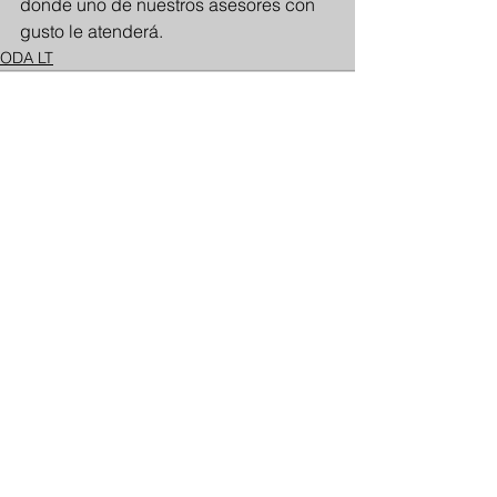
donde uno de nuestros asesores con 
gusto le atenderá.
ODA LT
Ver todo
Entradas recientes