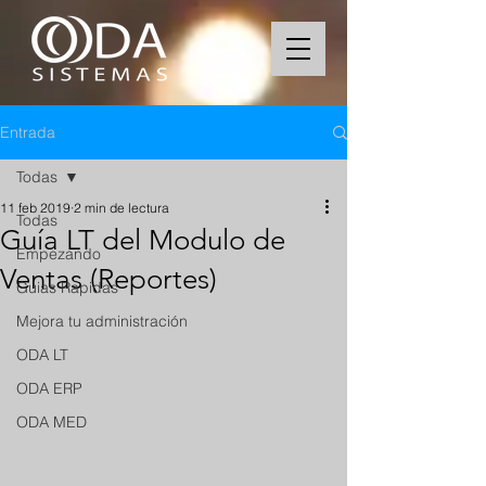
Entrada
Todas
11 feb 2019
2 min de lectura
Todas
Guía LT del Modulo de
Empezando
Ventas (Reportes)
Guias Rapidas
Mejora tu administración
ODA LT
ODA ERP
ODA MED