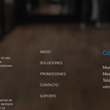
Co
INICIO
 el uso
la
SOLUCIONES
cisiones
Mon
Mex
PROMOCIONES
Tel
CONTACTO
ven
SOPORTE
sonas se
, siempre
n la