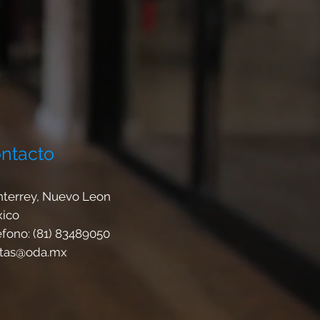
ntacto
terrey, Nuevo Leon
ico
éfono: (81) 83489050
tas@oda.mx