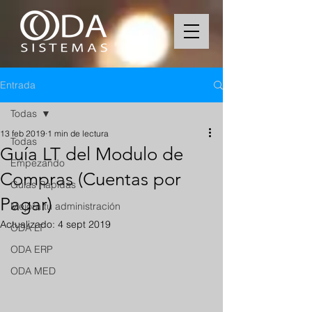
Entrada
Todas
13 feb 2019
1 min de lectura
Todas
Guía LT del Modulo de
Empezando
Compras (Cuentas por
Guias Rapidas
Pagar)
Mejora tu administración
Actualizado:
4 sept 2019
ODA LT
ODA ERP
ODA MED