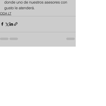
donde uno de nuestros asesores con 
gusto le atenderá.
ODA LT
Ver todo
Entradas recientes